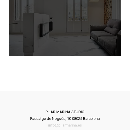
PILAR MARINA STUDIO
Passatge de Nogués, 10 08025 Barcelona
info@pilarmarina.es